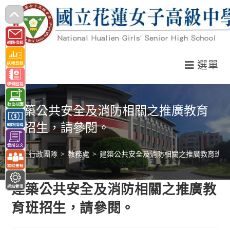
跳
轉
至
主
選單
要
內
容
建築公共安全及消防相關之推廣教育
班招生，請參閱。
>
行政團隊
>
教務處
>
建築公共安全及消防相關之推廣教育班招
建築公共安全及消防相關之推廣教
育班招生，請參閱。