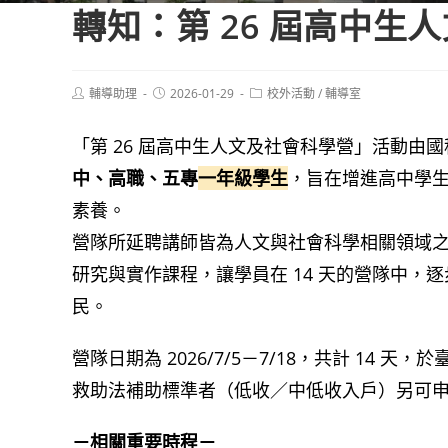
轉知：第 26 屆高中生
Post
Post
Post
輔導助理
2026-01-29
校外活動
/
輔導室
author:
published:
category:
「第 26 屆高中生人文及社會科學營」活動由
中、高職、五專
一年級學生
，旨在增進高中學
素養。
營隊所延聘講師皆為人文與社會科學相關領域
研究與實作課程，讓學員在 14 天的營隊中
民。
營隊日期為 2026/7/5－7/18，共計 1
救助法補助標準者（低收／中低收入戶）另可
－相關重要時程－