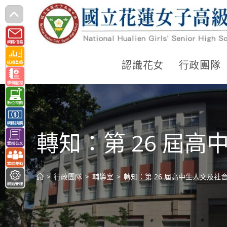
跳
轉
至
主
認識花女
行政團隊
要
內
容
轉知：第 26 屆
>
行政團隊
>
輔導室
>
轉知：第 26 屆高中生人文及社