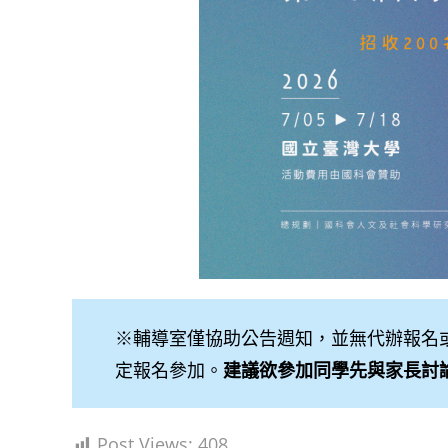
※輔導室僅協助公告週知，並無代辦報名
定報名參加。
建議欲參加同學先與家長討
Post Views:
408