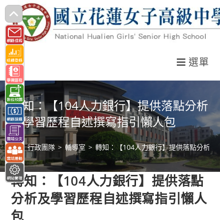
跳
轉
至
主
選單
要
內
容
轉知：【104人力銀行】提供落點分析
及學習歷程自述撰寫指引懶人包
>
行政團隊
>
輔導室
>
轉知：【104人力銀行】提供落點分析
轉知：【104人力銀行】提供落點
分析及學習歷程自述撰寫指引懶人
包