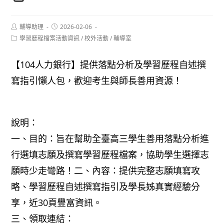
Post
Post
輔導助理
2026-02-06
author:
published:
Post
學習歷程檔案活動資訊
/
校外活動
/
輔導室
category:
【104人力銀行】提供落點分析及學習歷程自述撰
寫指引懶人包，歡迎考生與師長善用資源！
說明：
一、目的：旨在幫助全臺高三學生善用落點分析進
行選填志願及撰寫學習歷程檔案，協助學生選擇志
願時少走彎路！二、內容：提供完整志願填寫攻
略、學習歷程自述撰寫指引及學長姊真實經驗分
享，近30頁豐富資訊。
三、領取連結：