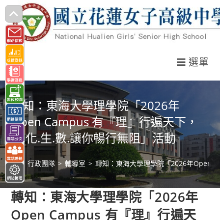
跳
轉
至
主
選單
要
內
容
轉知：東海大學理學院「2026年
Open Campus 有『理』行遍天下，
物.化.生.數.讓你暢行無阻」活動
>
行政團隊
>
輔導室
>
轉知：東海大學理學院「2026年Open 
轉知：東海大學理學院「2026年
Open Campus 有『理』行遍天