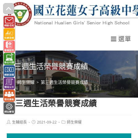
跳
轉
至
主
選單
要
內
容
第三週生活榮譽競賽成績
>
師生榮耀
>
第三週生活榮譽競賽成績
第三週生活榮譽競賽成績
Post
Post
Post
生輔組長
2021-09-22
師生榮耀
author:
published:
category: