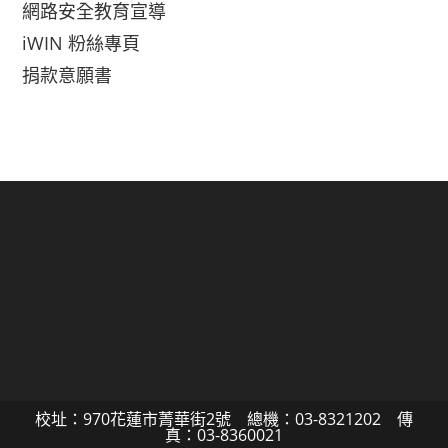
網路安全教育宣導
iWIN 粉絲專頁
捐款意願書
校址：970花蓮市菁華街2號 總機：03-8321202 傳
真：03-8360021