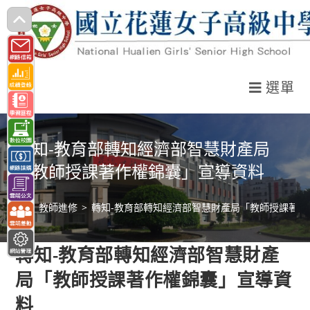
跳
轉
至
主
選單
要
內
容
轉知-教育部轉知經濟部智慧財產局
「教師授課著作權錦囊」宣導資料
>
教師進修
>
轉知-教育部轉知經濟部智慧財產局「教師授課著作
轉知-教育部轉知經濟部智慧財產
局「教師授課著作權錦囊」宣導資
料