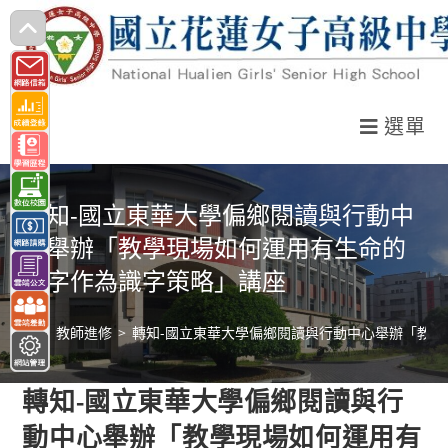
跳
轉
至
主
選單
要
內
容
轉知-國立東華大學偏鄉閱讀與行動中
心舉辦「教學現場如何運用有生命的
漢字作為識字策略」講座
>
教師進修
>
轉知-國立東華大學偏鄉閱讀與行動中心舉辦「教
轉知-國立東華大學偏鄉閱讀與行
動中心舉辦「教學現場如何運用有