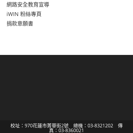
網路安全教育宣導
iWIN 粉絲專頁
捐款意願書
校址：970花蓮市菁華街2號 總機：03-8321202 傳
真：03-8360021