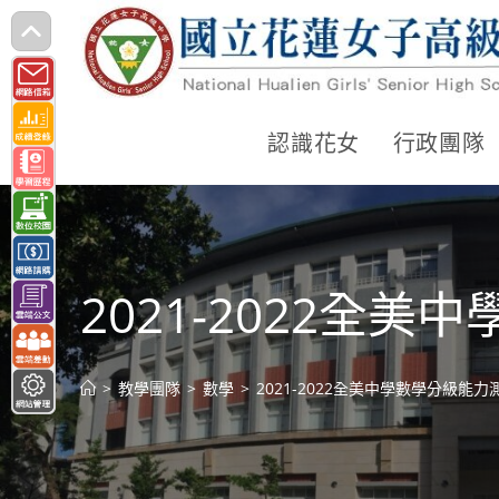
跳
轉
至
主
認識花女
行政團隊
要
內
容
2021-2022全美
>
教學團隊
>
數學
>
2021-2022全美中學數學分級能力測驗