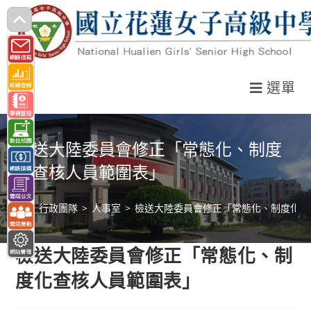
跳
轉
至
主
選單
要
內
容
檢送大陸委員會修正「常態化、制度
化查核人員範圍表」
>
行政團隊
>
人事室
>
檢送大陸委員會修正「常態化、制度化查
檢送大陸委員會修正「常態化、制
度化查核人員範圍表」