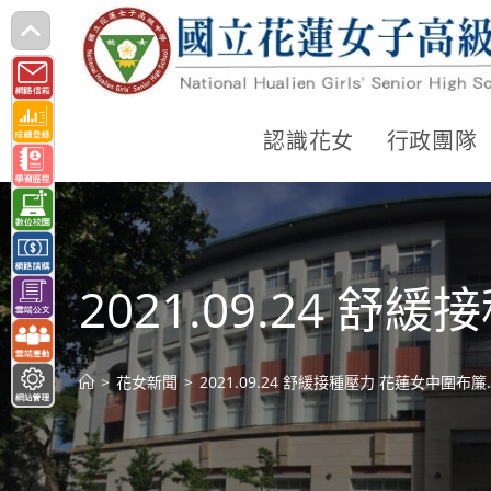
跳
轉
至
主
認識花女
行政團隊
要
內
容
2021.09.24 
>
花女新聞
>
2021.09.24 舒緩接種壓力 花蓮女中圍布簾