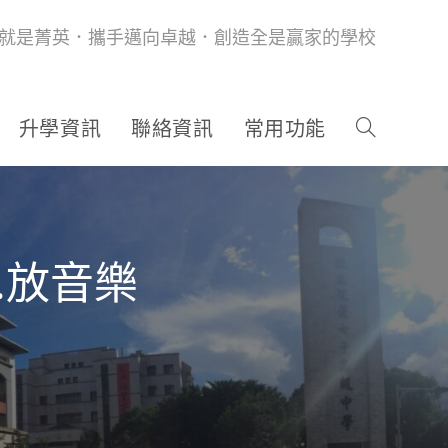
就是菁英．攜手邁向卓越．創造全是贏家的學校
升學資訊
聯絡資訊
常用功能
簾.放音樂