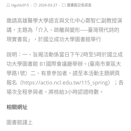
Post
Post
Post
hlgshlc015
2026-03-27
圖書館公告訊息
author:
published:
category:
邀請高雄醫學大學語言與文化中心鄭智仁副教授演
講，主題為「介入、疏離與變形──臺灣現代詩的
現實書寫」，於國立成功大學圖書館舉行
說明：一、旨揭活動係當日下午2時至5時於國立成
功大學圖書館 B1國際會議廳舉辦。(臺南市東區大
學路1號）二、有意參加者，請至本活動主題網頁
報名（https://actio.ncl.edu.tw/115_spring）；各
場次全程參與者，將核給3小時認證時數。
相關網址
圖書館謹上