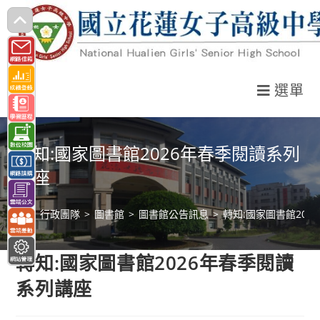
跳
轉
至
主
選單
要
內
容
轉知:國家圖書館2026年春季閱讀系列
講座
>
行政團隊
>
圖書館
>
圖書館公告訊息
>
轉知:國家圖書館20
轉知:國家圖書館2026年春季閱讀
系列講座