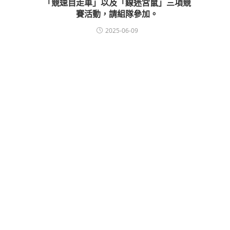
「競速自走車」以及「線迷宮鼠」三項競
賽活動，請組隊參加。
2025-06-09