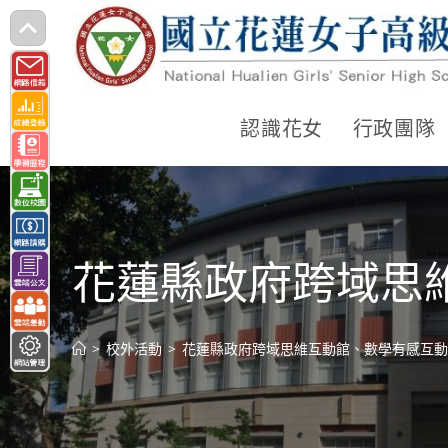
跳
轉
至
主
認識花女
行政團隊
要
內
容
花蓮縣政府跨域思
>
校外活動
>
花蓮縣政府跨域思維互動館、數學有感互動