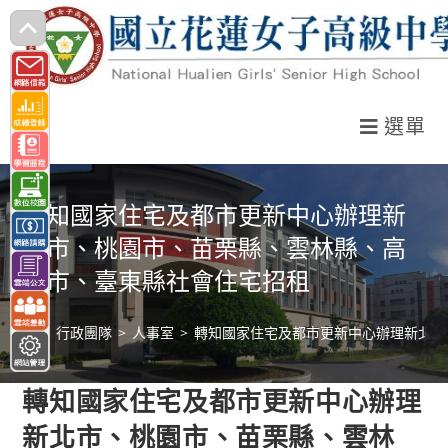
跳
轉
至
主
選單
要
內
容
轉知國家住宅及都市更新中心辦理新
北市、桃園市、苗栗縣、雲林縣、高
雄市、臺東縣社會住宅招租
>
行政團隊
>
人事室
>
轉知國家住宅及都市更新中心辦理新北市
轉知國家住宅及都市更新中心辦理
新北市、桃園市、苗栗縣、雲林