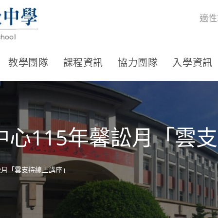
適性
教學團隊
課程資訊
協力團隊
入學資訊
中心115年馨訟月「雲
訟月「雲支持線上講座」