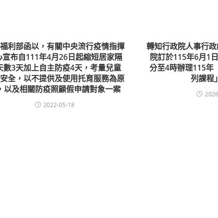
生福利部函以，有關中央流行疫情指揮
轉知行政院人事行政
心宣布自111年4月26日起縮短居家隔
院訂於115年6月1日
天數3天加上自主防疫4天，考量兒童
分至4時辦理115
顧安全，以不提供及使用托育服務為原
列課程
，以及相關防疫照顧假申請對象一案
2026
2022-05-18