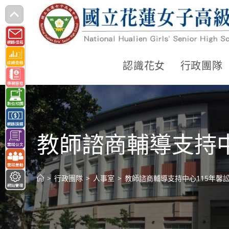
跳
轉
至
主
認識花女
行政團隊
要
內
容
教師諮商輔導支持
>
行政團隊
>
人事室
>
教師諮商輔導支持中心115年馨