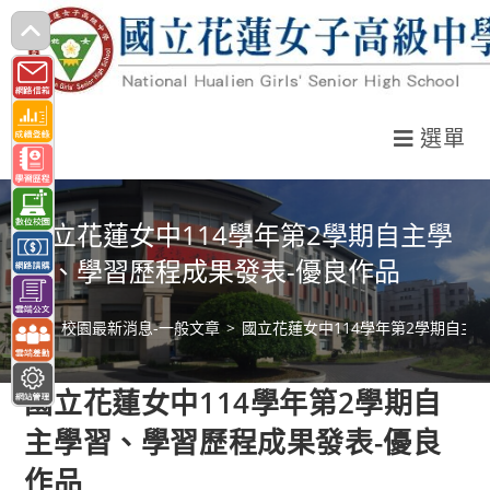
跳
轉
至
主
選單
要
內
容
國立花蓮女中114學年第2學期自主學
習、學習歷程成果發表-優良作品
>
校園最新消息-一般文章
>
國立花蓮女中114學年第2學期自主
國立花蓮女中114學年第2學期自
主學習、學習歷程成果發表-優良
作品