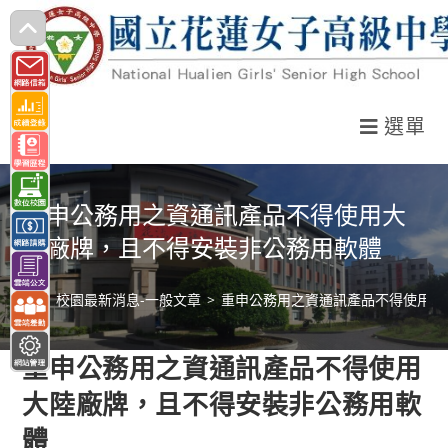
跳
轉
至
主
選單
要
內
容
重申公務用之資通訊產品不得使用大
陸廠牌，且不得安裝非公務用軟體
>
校園最新消息-一般文章
>
重申公務用之資通訊產品不得使用大
重申公務用之資通訊產品不得使用
大陸廠牌，且不得安裝非公務用軟
體