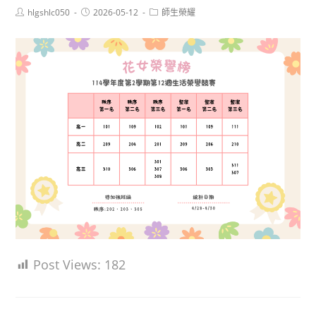
Post
Post
Post
hlgshlc050
2026-05-12
師生榮耀
author:
published:
category:
Post Views:
182