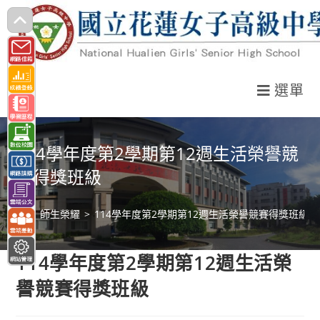
跳
轉
至
主
選單
要
內
容
114學年度第2學期第12週生活榮譽競
賽得獎班級
>
師生榮耀
>
114學年度第2學期第12週生活榮譽競賽得獎班級
114學年度第2學期第12週生活榮
譽競賽得獎班級