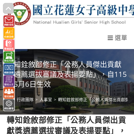
跳
轉
至
主
選單
要
內
容
轉知銓敘部修正「公務人員傑出貢獻
獎遴薦選拔審議及表揚要點」，自115
年5月6日生效
>
行政團隊
>
人事室
>
轉知銓敘部修正「公務人員傑出貢獻獎遴薦
轉知銓敘部修正「公務人員傑出貢
獻獎遴薦選拔審議及表揚要點」，