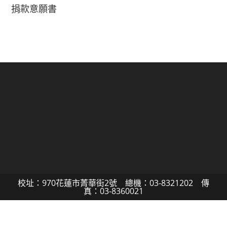
捐款意願書
校址：970花蓮市菁華街2號 總機：03-8321202 傳
真：03-8360021