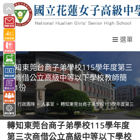
跳
轉
至
主
選單
要
內
容
轉知東莞台商子弟學校115學年度第三
次商借公立高級中等以下學校教師簡
章1份
>
行政團隊
>
人事室
>
轉知東莞台商子弟學校115學年度第三
轉知東莞台商子弟學校115學年度
第三次商借公立高級中等以下學校