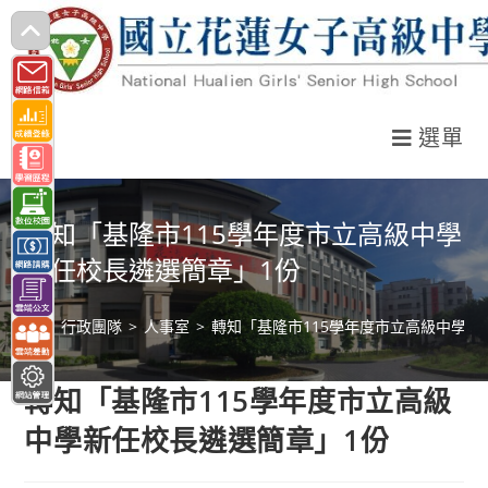
跳
轉
至
主
選單
要
內
容
轉知「基隆市115學年度市立高級中學
新任校長遴選簡章」1份
>
行政團隊
>
人事室
>
轉知「基隆市115學年度市立高級中學新
轉知「基隆市115學年度市立高級
中學新任校長遴選簡章」1份