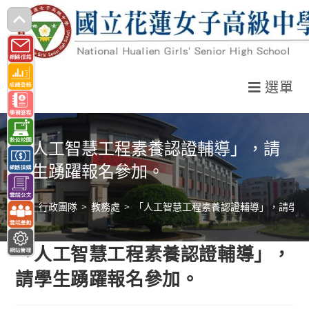
跳
轉
至
主
選單
要
內
容
「人工智慧工程素養認證輔導」，請
學生踴躍報名參加。
>
行政團隊
>
教務處
>
「人工智慧工程素養認證輔導」，請學生
「人工智慧工程素養認證輔導」，
請學生踴躍報名參加。