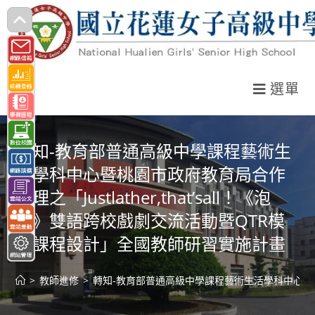
跳
轉
至
主
選單
要
內
容
轉知-教育部普通高級中學課程藝術生
活學科中心暨桃園市政府教育局合作
辦理之「Justlather,that’sall！《泡
沫》雙語跨校戲劇交流活動暨QTR模
組課程設計」全國教師研習實施計畫
>
教師進修
>
轉知-教育部普通高級中學課程藝術生活學科中心暨桃園市