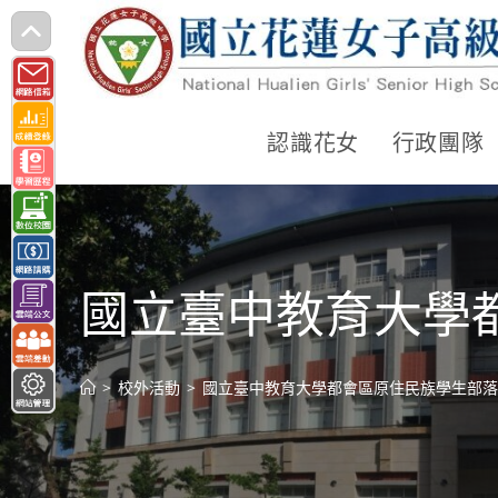
跳
轉
至
主
認識花女
行政團隊
要
內
容
國立臺中教育大學
>
校外活動
>
國立臺中教育大學都會區原住民族學生部落