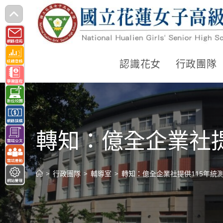
跳
轉
至
主
認識花女
行政團隊
要
內
容
轉知：億全企業社提
>
行政團隊
>
輔導室
>
轉知：億全企業社提供115年統