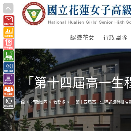
跳
轉
至
主
認識花女
行政團隊
要
內
容
「第十四屆高一生
>
行政團隊
>
教務處
>
「第十四屆高一生程式設計排名