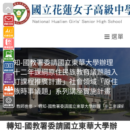
跳
轉
至
主
選單
要
內
容
轉知-國教署委請國立東華大學辦理
「十二年課綱原住民族教育議題融入
校訂課程推廣計畫」社會領域「原住
民族時事議題」系列講座實施計畫
>
教師進修
>
轉知-國教署委請國立東華大學辦理「十二年課綱
轉知-國教署委請國立東華大學辦