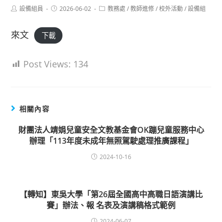
Post
Post
Post
設備組員
2026-06-02
教務處
/
教師進修
/
校外活動
/
設備組
author:
published:
category:
來文
下載
Post Views:
134
相關內容
財團法人靖娟兒童安全文教基金會OK蹦兒童服務中心
辦理「113年度未成年無照駕駛處理推廣課程」
2024-10-16
【轉知】東吳大學「第26屆全國高中高職日語演講比
賽」辦法、報 名表及演講稿格式範例
2024-06-07