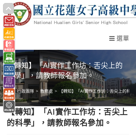
跳
轉
至
主
選單
要
內
容
【轉知】「AI實作工作坊：舌尖上的
科學」，請教師報名參加。
>
行政團隊
>
教務處
>
【轉知】「AI實作工作坊：舌尖上的科
【轉知】「AI實作工作坊：舌尖上
的科學」，請教師報名參加。