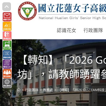
跳
轉
至
主
認識花女
行政團隊
要
內
容
【轉知】「2026 
坊」，請教師踴躍
>
行政團隊
>
教務處
>
【轉知】「2026 GoSTEA