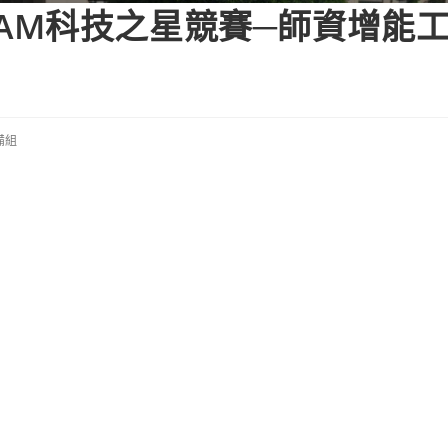
STEAM科技之星競賽─師資增能
備組