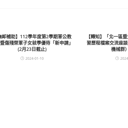
撫卹補助】112學年度第2學期軍公教
【轉知】「北一區暨
族暨傷殘榮軍子女就學優待「新申請」
習歷程檔案交流座談
(2月23日截止)
機械群
2024-01-10
2024