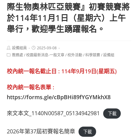
際生物奧林匹亞競賽』初賽競賽將
於114年11月1日（星期六）上午
舉行，歡迎學生踴躍報名。
Post
Post
設備組員
2025-09-08
author:
published:
Post
教務處
/
校園最新消息-一般文章
/
校外活動
/
科學競賽
/
設備組
category:
校內統一報名截止日 : 114年9月19日(星期五)
校內統一報名表單 :
https://forms.gle/cBpBHi89fYGYMkhX8
來文本文_1140N00587_05134942981
下載
2026年第37屆初賽報名簡章
下載