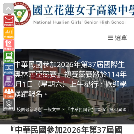
跳
轉
至
主
選單
要
內
容
『中華民國參加2026年第37屆國際生
物奧林匹亞競賽』初賽競賽將於114年
11月1日（星期六）上午舉行，歡迎學
生踴躍報名。
>
校園最新消息-一般文章
>
『中華民國參加2026年第37屆國
『中華民國參加2026年第37屆國