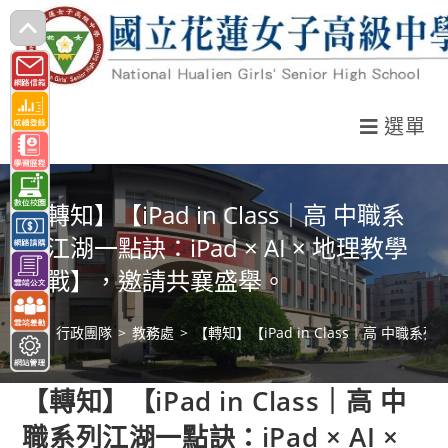
跳
轉
至
主
選單
要
內
容
【轉知】【iPad in Class｜高 中職系
列江湖一點訣：iPad × AI × 地理教學
實戰】，邀請共襄盛舉。
>
行政團隊
>
教務處
>
【轉知】【iPad in Class｜高 中職系
【轉知】【iPad in Class｜高 中
職系列江湖一點訣：iPad × AI ×