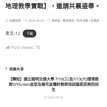
地理教學實戰】，邀請共襄盛舉。
Post
Post
Post
設備組員
2026-06-09
教務處
/
教師進修
/
校外活動
/
設備組
author:
published:
category:
來文-12
下載
Post Views:
70
相關內容
【轉知】國立陽明交通大學 7/10(三)及7/13(六)環境教
育DIYGreen盆型及樹花盆種籽教師培訓遠距班熱烈招
生
2024-06-03