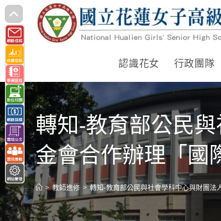
跳
轉
至
主
認識花女
行政團隊
要
內
容
轉知-教育部公民
金會合作辦理「國
>
教師進修
>
轉知-教育部公民與社會學科中心與財團法