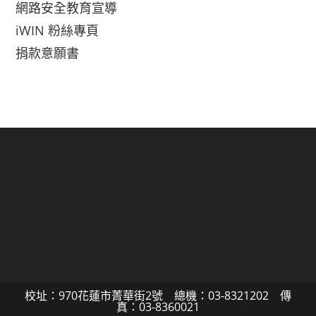
網路安全教育宣導
iWIN 粉絲專頁
捐款意願書
校址：970花蓮市菁華街2號 總機：03-8321202 傳
真：03-8360021