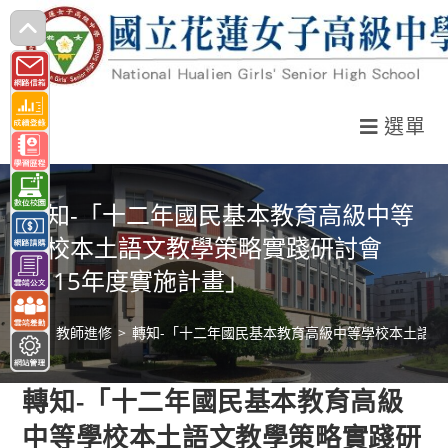
跳
轉
至
主
選單
要
內
容
轉知-「十二年國民基本教育高級中等
學校本土語文教學策略實踐研討會
─115年度實施計畫」
>
教師進修
>
轉知-「十二年國民基本教育高級中等學校本土語文
轉知-「十二年國民基本教育高級
中等學校本土語文教學策略實踐研