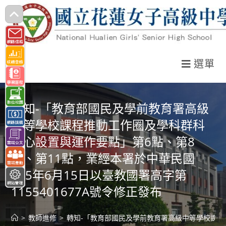
跳
轉
至
主
選單
要
內
容
轉知-「教育部國民及學前教育署高級
中等學校課程推動工作圈及學科群科
中心設置與運作要點」第6點、第8
點、第11點，業經本署於中華民國
115年6月15日以臺教國署高字第
1155401677A號令修正發布
>
教師進修
>
轉知-「教育部國民及學前教育署高級中等學校課程推