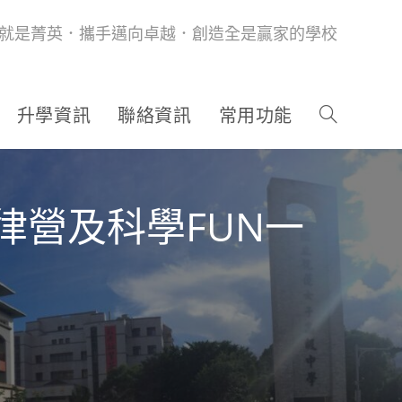
就是菁英．攜手邁向卓越．創造全是贏家的學校
升學資訊
聯絡資訊
常用功能
律營及科學FUN一