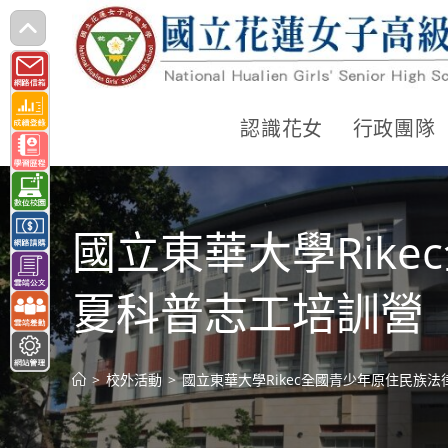
跳
轉
至
主
認識花女
行政團隊
要
內
容
國立東華大學Rik
夏科普志工培訓營
>
校外活動
>
國立東華大學Rikec全國青少年原住民族