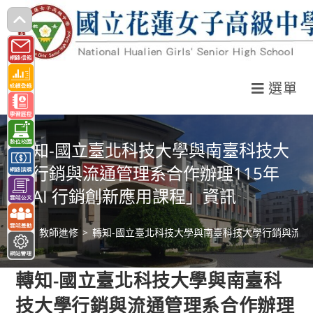
跳
轉
至
主
選單
要
內
容
轉知-國立臺北科技大學與南臺科技大
學行銷與流通管理系合作辦理115年
「AI 行銷創新應用課程」資訊
>
教師進修
>
轉知-國立臺北科技大學與南臺科技大學行銷與流通管
轉知-國立臺北科技大學與南臺科
技大學行銷與流通管理系合作辦理