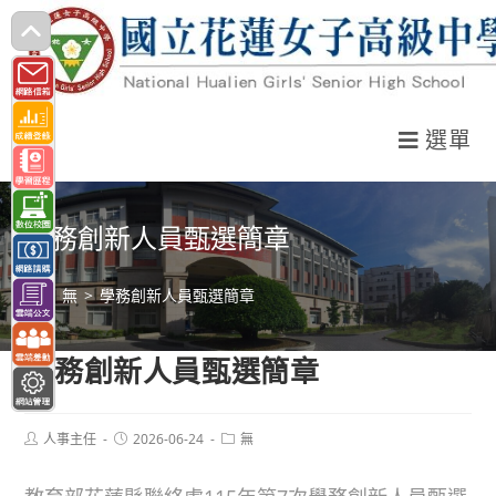
跳
轉
至
主
選單
要
內
容
學務創新人員甄選簡章
>
無
>
學務創新人員甄選簡章
學務創新人員甄選簡章
Post
Post
Post
人事主任
2026-06-24
無
author:
published:
category: