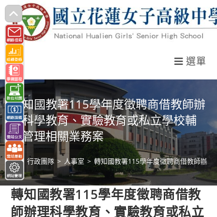
跳
轉
至
主
選單
要
內
容
轉知國教署115學年度徵聘商借教師辦
理科學教育、實驗教育或私立學校輔
導管理相關業務案
>
行政團隊
>
人事室
>
轉知國教署115學年度徵聘商借教師辦
轉知國教署115學年度徵聘商借教
師辦理科學教育、實驗教育或私立