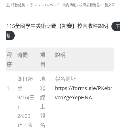
Post
Post
Post
特教組長
2026-06-25
校內活動
/
校園最新消息-一般文章
author:
published:
category:
115全國學生美術比賽【初賽】校內收件說明
下
載
程
時間
項
說明
序
目
即日起
填
報名網址
1.
至
寫
https://forms.gle/PKebr
9/16(三
線
vcnYgeYepHNA
)
上
24:00
報
止，表
名