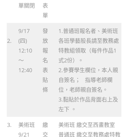
單關閉
表
單
9/17
發
1.普通班報名者、美術班
2.
(四)
放
各班學藝股長請至教務處
12:10
報
特教組領取（每件作品1
〜
名
式2份）。
12:40
表
2.參賽學生欄位，本人親
貼
自簽名； 指導老師欄
條
位，老師親自簽名。
3.黏貼於作品背面右上及
左下 。
3.
美術班
繳
美術班 繳交至西畫教室
9/21
交
普通班 繳交至教務處特教