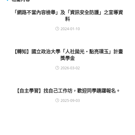
「網路不當內容檢舉」及「資訊安全防護」之宣導資
料
2024-01-10
【轉知】國立政治大學「人社拋光・點亮璞玉」計畫
獎學金
2026-03-02
【自主學習】找自己工作坊，歡迎同學踴躍報名。
2025-09-03