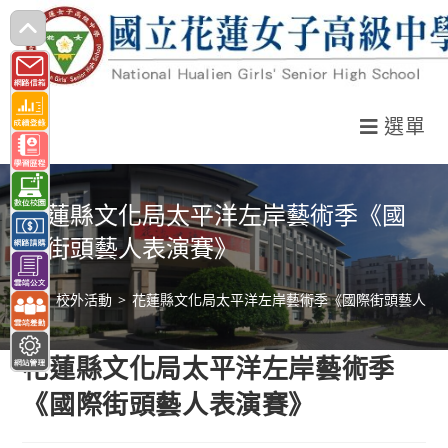
跳
轉
至
主
選單
要
內
容
花蓮縣文化局太平洋左岸藝術季《國
際街頭藝人表演賽》
>
校外活動
>
花蓮縣文化局太平洋左岸藝術季《國際街頭藝人表
花蓮縣文化局太平洋左岸藝術季
《國際街頭藝人表演賽》