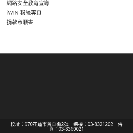
網路安全教育宣導
iWIN 粉絲專頁
捐款意願書
校址：970花蓮市菁華街2號 總機：03-8321202 傳
真：03-8360021