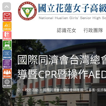
跳
轉
至
主
認識花女
行政團隊
要
內
容
國際同濟會台灣總會
導暨CPR暨操作AE
>
校外活動
>
國際同濟會台灣總會88孝親~反毒害~反詐騙