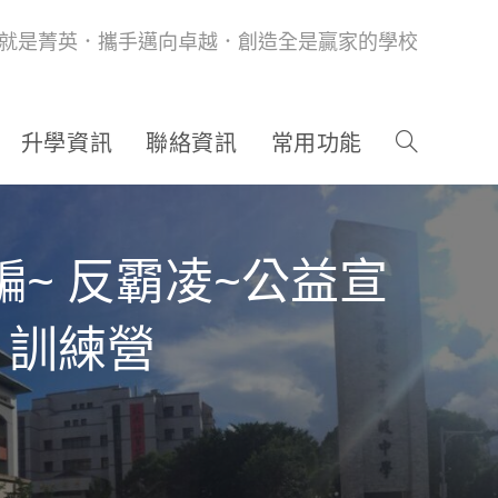
就是菁英．攜手邁向卓越．創造全是贏家的學校
升學資訊
聯絡資訊
常用功能
~ 反霸凌~公益宣
 訓練營