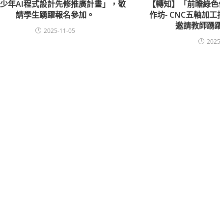
少年AI程式設計先修推廣計畫」，敬
【轉知】「前瞻綠色
請學生踴躍報名參加。
作坊- CNC五軸加
邀請教師踴
2025-11-05
2025