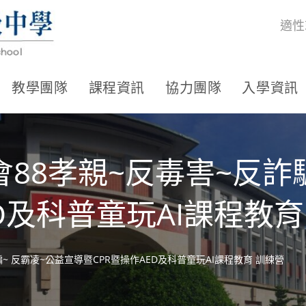
適性
教學團隊
課程資訊
協力團隊
入學資訊
88孝親~反毒害~反詐騙
D及科普童玩AI課程教育
~ 反霸凌~公益宣導暨CPR暨操作AED及科普童玩AI課程教育 訓練營