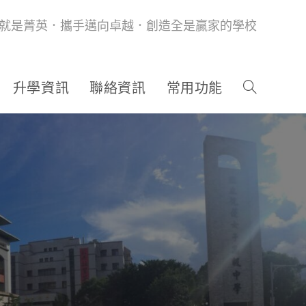
就是菁英．攜手邁向卓越．創造全是贏家的學校
升學資訊
聯絡資訊
常用功能