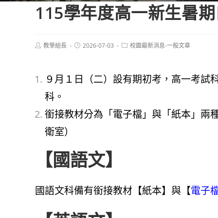
115學年度高一新生暑
Post
Post
Post
教學組長
2026-07-03
校園最新消息-一般文章
author:
published:
category:
９月１日（二）設有期初考，高一考試
科。
銜接教材分為「電子檔」與「紙本」兩
衛室）
【國語文】
國語文科備有銜接教材【紙本】與【
電子