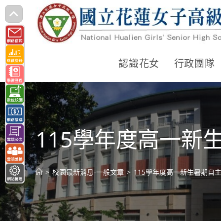
跳
轉
至
主
認識花女
行政團隊
要
內
容
115學年度高一新
>
校園最新消息-一般文章
>
115學年度高一新生暑期自