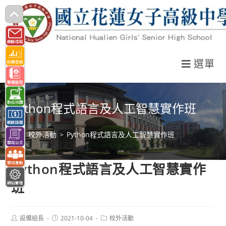
跳
轉
至
主
選單
要
內
容
Python程式語言及人工智慧實作班
>
校外活動
>
Python程式語言及人工智慧實作班
Python程式語言及人工智慧實作
班
Post
Post
Post
設備組長
2021-10-04
校外活動
author:
published:
category: