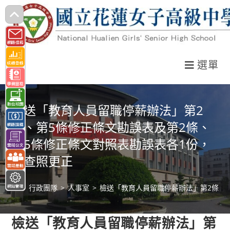
跳
轉
至
主
選單
要
內
容
檢送「教育人員留職停薪辦法」第2
條、第5條修正條文勘誤表及第2條、
第5條修正條文對照表勘誤表各1份，
請查照更正
>
行政團隊
>
人事室
>
檢送「教育人員留職停薪辦法」第2條、
檢送「教育人員留職停薪辦法」第