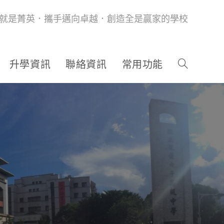
就是菁英．攜手邁向卓越．創造全是贏家的學校
升學資訊
聯絡資訊
常用功能