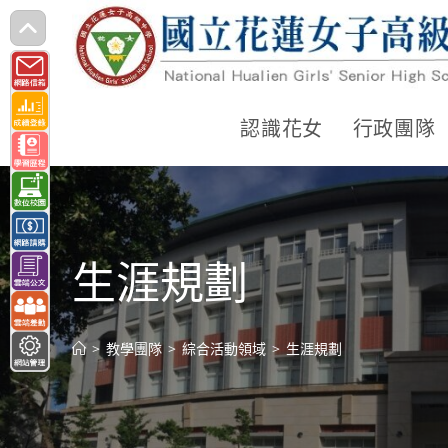
跳
轉
至
主
認識花女
行政團隊
要
內
容
生涯規劃
>
教學團隊
>
綜合活動領域
>
生涯規劃