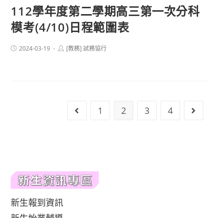
112學年度第二學期高三第一次分科
模考(4/10)日程範圍表
Post
Post
2024-03-19
[教務] 試務協行
published:
author:
1
2
3
4
Go to the previous page
Go to 
新生報到資訊