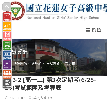
跳
轉
至
主
選單
要
內
容
考試資訊
>
行政團隊
>
教務處
>
考試資訊
>
第 2 頁
113-2 [高一二] 第3次定期考(6/25-
30)考試範圍及考程表
Post
Post
2025-06-09
[教務] 試務協行
published:
author: