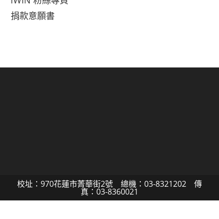
iWIN 粉絲專頁
捐款意願書
校址：970花蓮市菁華街2號 總機：03-8321202 傳
真：03-8360021