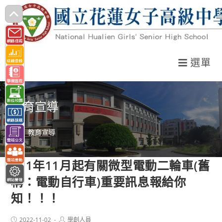
跳
轉
至
主
選單
要
內
容
教育宣導
>
教育宣導
111年11月起有關微型電動二輪車(舊
稱：電動自行車)重要訊息報給你
知！！！
Post
Post
2022-11-02
學創人員