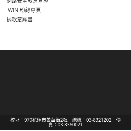
網路安全教育宣導
iWIN 粉絲專頁
捐款意願書
校址：970花蓮市菁華街2號 總機：03-8321202 傳
真：03-8360021