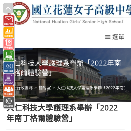
跳
轉
至
主
選單
要
內
容
大仁科技大學護理系舉辦「2022年南
丁格爾體驗營」
>
行政團隊
>
輔導室
>
大仁科技大學護理系舉辦「2022年南丁
大仁科技大學護理系舉辦「2022
年南丁格爾體驗營」