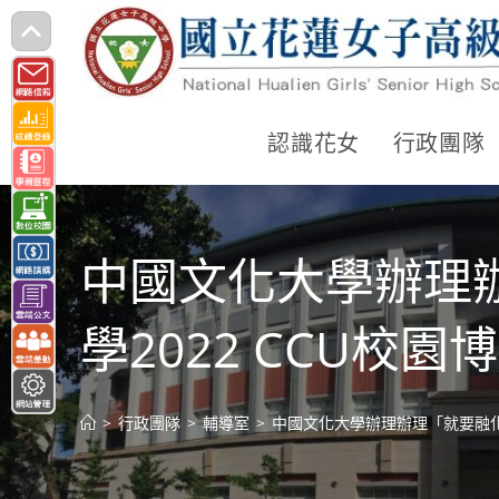
跳
轉
至
主
認識花女
行政團隊
要
內
容
中國文化大學辦理
學2022 CCU校園
>
行政團隊
>
輔導室
>
中國文化大學辦理辦理「就要融化你