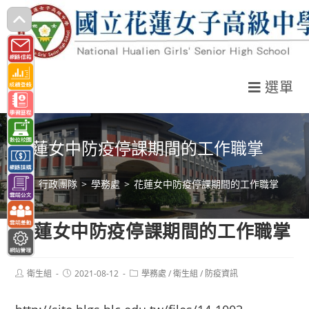
跳
轉
至
主
選單
要
內
容
花蓮女中防疫停課期間的工作職掌
>
行政團隊
>
學務處
>
花蓮女中防疫停課期間的工作職掌
花蓮女中防疫停課期間的工作職掌
Post
Post
Post
衛生組
2021-08-12
學務處
/
衛生組
/
防疫資訊
author:
published:
category: